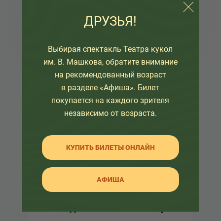
Мы — счастливые люди, так как во всем
людей»
необъятном мире судьба дала нам
ДРУЗЬЯ!
несколько сотен кубическ...
Выбирая спектакль Театра кукол
им. В. Машкова, обратите внимание
на рекомендованный возраст
Новости и события
в разделе «Афиша». Билет
Читать
покупается на каждого зрителя
независимо от возраста.
Важная информация
КУПИТЬ БИЛЕТЫ ОНЛАЙН
Читать
АФИША
Молодежный совет театра