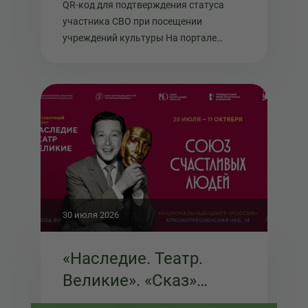
QR-код для подтверждения статуса
статуса при
участника СВО при посещении
посещении
учреждений культуры На портале
"Госу...
учреждений культуры
30 июля 2026
«Наследие. Театр.
Великие». «Сказ»
в «Союзе счастливых