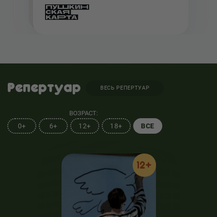
Репертуар
ВЕСЬ РЕПЕРТУАР
ВОЗРАСТ:
0+
6+
12+
18+
ВСЕ
12+