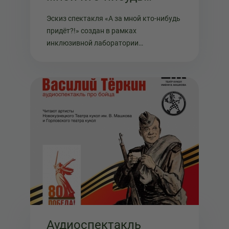
придёт?!»
Эскиз спектакля «А за мной кто-нибудь
придёт?!» создан в рамках
инклюзивной лаборатории
«Послушайте» — совместного проекта
Кемеровского регионального
отделения Союза театральных деятелей
РФ и Новокузнецкого театра кукол
«Сказ».
Аудиоспектакль