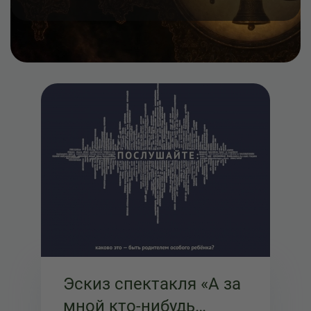
в сказках. Театральный аудиопроект «Народы
России: Старые сказки о главном», посвя...
Эскиз спектакля «А за
мной кто-нибудь