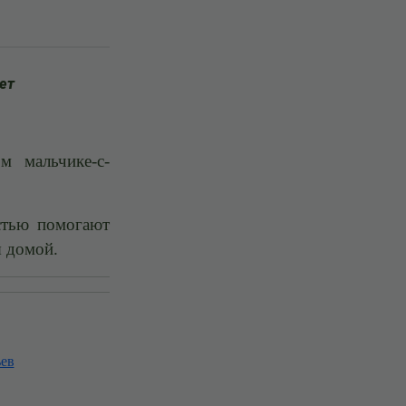
ет
м мальчике-с-
стью помогают
я домой.
ев