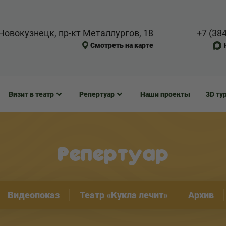
Новокузнецк, пр-кт Металлургов, 18
+7 (38
Смотреть на карте
Визит в театр
Репертуар
Наши проекты
3D ту
Репертуар
Видеопоказ
Театр «Кукла лечит»
Архив