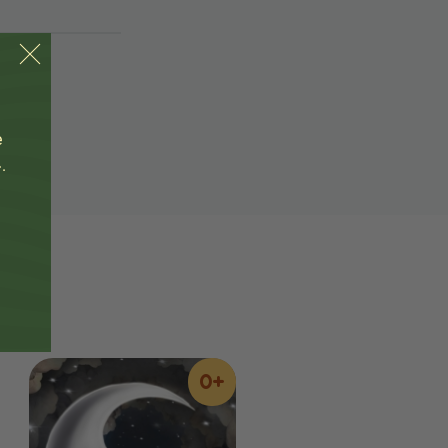
е
.
0+