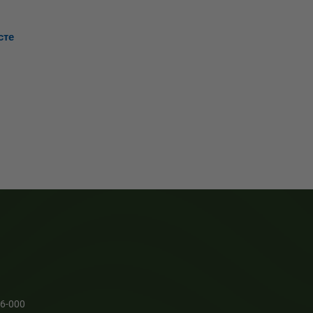
сте
66-000