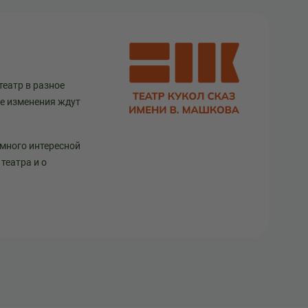
театр в разное
ще изменения ждут
 много интересной
театра и о