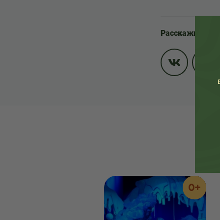
Расскажите др
0+