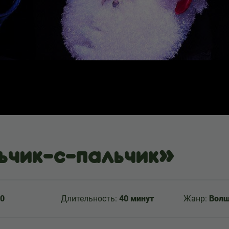
ьчик-с-пальчик»
0
Длительность:
40 минут
Жанр:
Волш