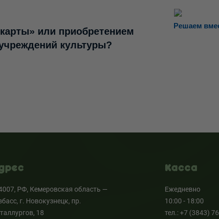
Решаем вме
 карты» или приобретением
 учреждений культуры?
дрес
Касса
4007, РФ, Кемеровская область —
Ежедневно
збасс, г. Новокузнецк, пр.
10:00 - 18:00
таллургов, 18
тел.: +7 (3843) 7