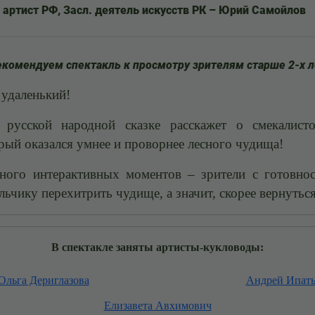
. артист РФ, Засл. деятель искусств РК – Юрий Самойлов
екомендуем спектакль к просмотру зрителям старше 2-х л
 удаленький!
 русской народной сказке расскажет о смекалисто
орый оказался умнее и проворнее лесного чудища!
много интерактивных моментов – зрители с готовно
льчику перехитрить чудище, а значит, скорее вернутьс
В спектакле заняты артисты-кукловоды:
Ольга Дериглазова
Андрей Ипать
Елизавета Авхимович