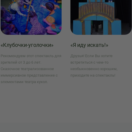
«Клубочки-уголочки»
«Я иду искать!»
Рекомендуем этот спектакль для
Друзья! Если Вы хотите
зрителей от 3 до 6 лет.
встретиться с чем-то
Сказочное театрализованное
необыкновенно хорошим,
иммерсивное представление с
приходите на спектакль!
элементами театра кукол.