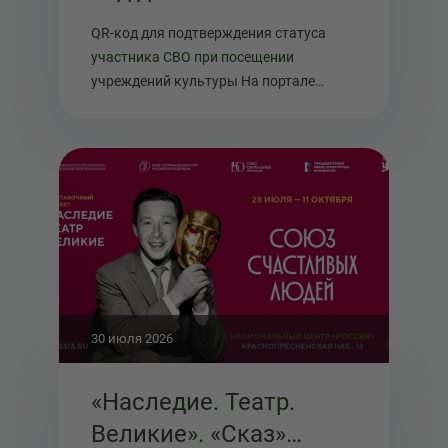
подтверждения
QR-код для подтверждения статуса
статуса при
участника СВО при посещении
посещении
учреждений культуры На портале
"Госу...
учреждений культуры
30 июля 2026
«Наследие. Театр.
Великие». «Сказ»