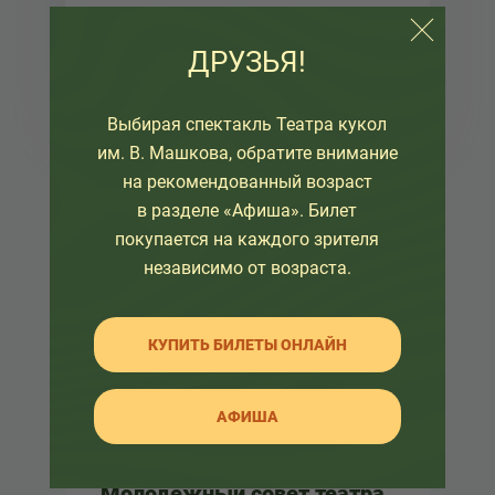
в «Союзе счастливых
Мы — счастливые люди, так как во всем
людей»
ДРУЗЬЯ!
необъятном мире судьба дала нам
несколько сотен кубическ...
Выбирая спектакль Театра кукол
им. В. Машкова, обратите внимание
на рекомендованный возраст
в разделе «Афиша». Билет
Новости и события
покупается на каждого зрителя
Читать
независимо от возраста.
КУПИТЬ БИЛЕТЫ ОНЛАЙН
Важная информация
Читать
АФИША
Молодежный совет театра