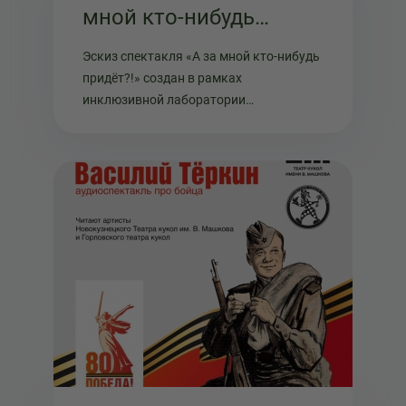
мной кто-нибудь
придёт?!»
Эскиз спектакля «А за мной кто-нибудь
придёт?!» создан в рамках
инклюзивной лаборатории
«Послушайте» — совместного проекта
Кемеровского регионального
отделения Союза театральных деятелей
РФ и Новокузнецкого театра кукол
«Сказ».