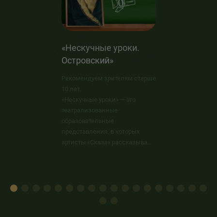
«Нескучные уроки.
Островский»
Рекомендуем зрителям старше
10 лет.
«Нескучные уроки» — это
театрализованные
образовательные
представления, в которых
артисты «Сказа» рассказывают
о величайших русских
писателях, поэтах, учёных,
исторических деятелях.