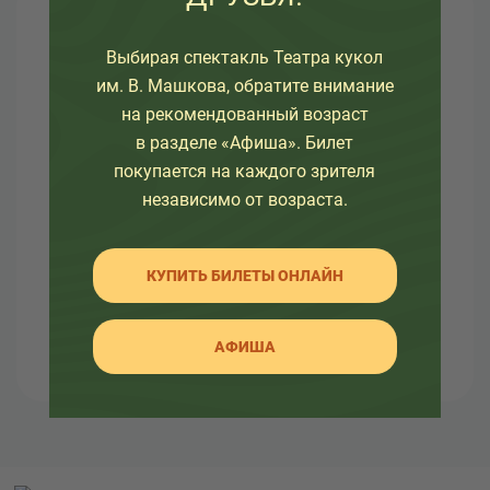
О театре
Выбирая спектакль Театра кукол
им. В. Машкова, обратите внимание
Узнайте как развивался театр в разное время, а
на рекомендованный возраст
так же какие еще изменения ждут его.
в разделе «Афиша». Билет
Здесь вы так же найдете много интересной
покупается на каждого зрителя
информации об артистах театра и о закулисной
независимо от возраста.
жизни.
КУПИТЬ БИЛЕТЫ ОНЛАЙН
АФИША