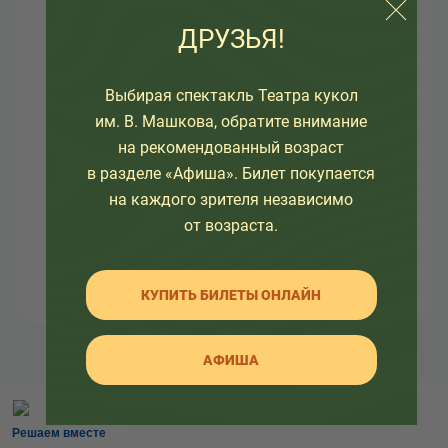
ДРУЗЬЯ!
Узнайте как развивался театр в разное время, а
так же какие еще изменения ждут его.
Выбирая спектакль Театра кукол
Здесь вы так же найдете много интересной
им. В. Машкова, обратите внимание
информации об артистах театра и о закулисной
на рекомендованный возраст
жизни.
в разделе «Афиша». Билет покупается
на каждого зрителя независимо
от возраста.
КУПИТЬ БИЛЕТЫ ОНЛАЙН
АФИША
Решаем вместе