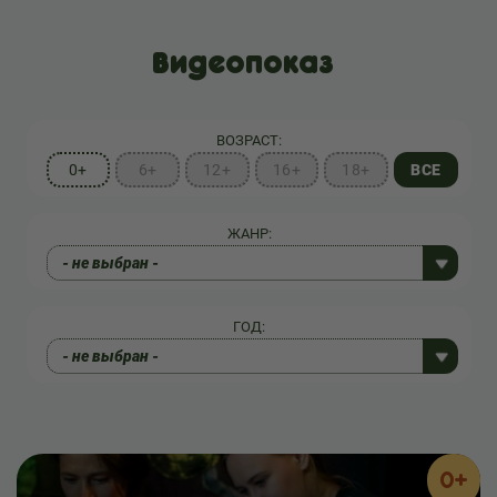
Видеопоказ
ВОЗРАСТ:
0+
6+
12+
16+
18+
ВСЕ
ЖАНР:
ГОД:
0+