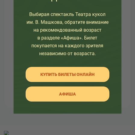
О театре
Выбирая спектакль Театра кукол
Узнайте как развивался театр в разное время, а
им. В. Машкова, обратите внимание
так же какие еще изменения ждут его.
на рекомендованный возраст
в разделе «Афиша». Билет
Здесь вы так же найдете много интересной
покупается на каждого зрителя
информации об артистах театра и о закулисной
независимо от возраста.
жизни.
КУПИТЬ БИЛЕТЫ ОНЛАЙН
АФИША