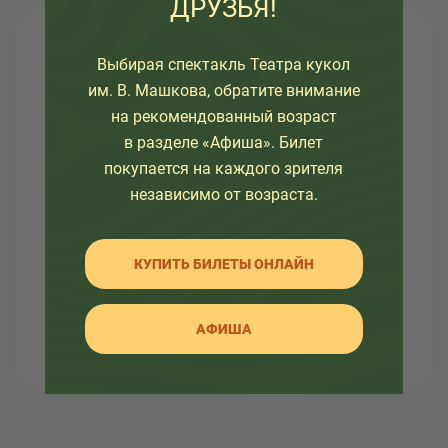
ДРУЗЬЯ!
О театре
Выбирая спектакль Театра кукол
им. В. Машкова, обратите внимание
Узнайте как развивался театр в разное время, а
на рекомендованный возраст
так же какие еще изменения ждут его.
в разделе «Афиша». Билет
покупается на каждого зрителя
Здесь вы так же найдете много интересной
информации об артистах театра и о закулисной
независимо от возраста.
жизни.
КУПИТЬ БИЛЕТЫ ОНЛАЙН
АФИША