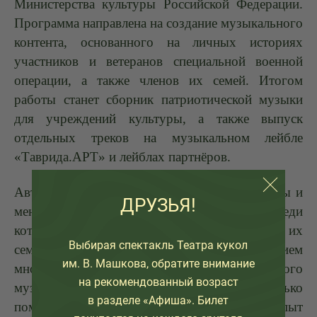
Министерства культуры Российской Федерации.
Программа направлена на создание музыкального
контента, основанного на личных историях
участников и ветеранов специальной военной
операции, а также членов их семей. Итогом
работы станет сборник патриотической музыки
для учреждений культуры, а также выпуск
отдельных треков на музыкальном лейбле
«Таврида.АРТ» и лейблах партнёров.
Авторы-исполнители, музыкальные продюсеры и
ДРУЗЬЯ!
менеджеры, музыканты-инструменталисты, среди
которых участники и ветераны СВО и члены их
Выбирая спектакль Театра кукол
семей, будут работать над созданием
им. В. Машкова, обратите внимание
многожанрового, в том числе патриотического
на рекомендованный возраст
музыкального контента. Программа не только
в разделе «Афиша». Билет
поможет участникам осмыслить пережитый опыт