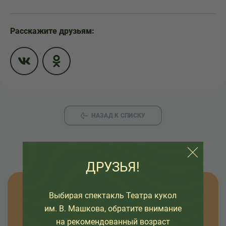
Расскажите друзьям:
НАЗАД К СПИСКУ
ДРУЗЬЯ!
Узнавайте новости
Выбирая спектакль Театра кукол
им. В. Машкова, обратите внимание
на рекомендованный возраст
Оставьте свой емайл, чтобы узнавать первыми