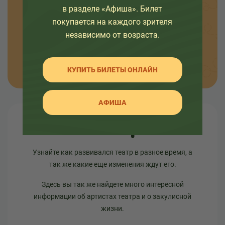
в разделе «Афиша». Билет
о премьерах спектаклей, наших проектах и
покупается на каждого зрителя
интересных событиях в жизни театра.
независимо от возраста.
ОТПРАВИТЬ
КУПИТЬ БИЛЕТЫ ОНЛАЙН
АФИША
О театре
Узнайте как развивался театр в разное время, а
так же какие еще изменения ждут его.
Здесь вы так же найдете много интересной
информации об артистах театра и о закулисной
жизни.