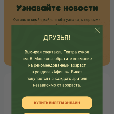
Узнавайте новости
Оставьте свой емайл, чтобы узнавать первыми
о премьерах спектаклей, наших проектах и
интересных событиях в жизни театра.
ДРУЗЬЯ!
ОТПРАВИТЬ
Выбирая спектакль Театра кукол
им. В. Машкова, обратите внимание
на рекомендованный возраст
в разделе «Афиша». Билет
покупается на каждого зрителя
О театре
независимо от возраста.
Узнайте как развивался театр в разное время, а
КУПИТЬ БИЛЕТЫ ОНЛАЙН
так же какие еще изменения ждут его.