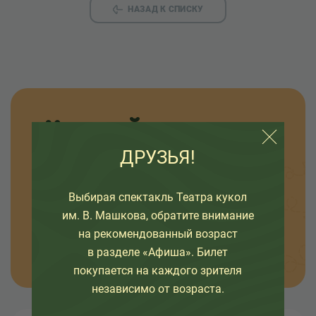
НАЗАД К СПИСКУ
Узнавайте новости
ДРУЗЬЯ!
Оставьте свой емайл, чтобы узнавать первыми
о премьерах спектаклей, наших проектах и
интересных событиях в жизни театра.
Выбирая спектакль Театра кукол
им. В. Машкова, обратите внимание
на рекомендованный возраст
ОТПРАВИТЬ
в разделе «Афиша». Билет
покупается на каждого зрителя
независимо от возраста.