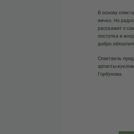
В основу спект
яичко. Но радос
расскажет о са
поступка и иск
добро обязател
Спектакль пред
артисты-куклов
Горбунова.