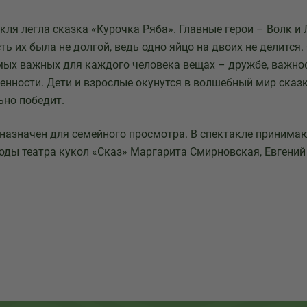
акля легла сказка «Курочка Ряба». Главные герои – Волк 
ть их была не долгой, ведь одно яйцо на двоих не делится.
мых важных для каждого человека вещах – дружбе, важно
ренности. Дети и взрослые окунутся в волшебный мир сказк
ьно победит.
назначен для семейного просмотра. В спектакле принимаю
оды театра кукол «Сказ» Маргарита Смирновская, Евгений