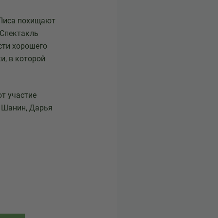
и Лиса похищают
 Спектакль
сти хорошего
и, в которой
т участие
 Шанин, Дарья