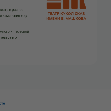
театр в разное
ще изменения ждут
 много интересной
театра и о
сте