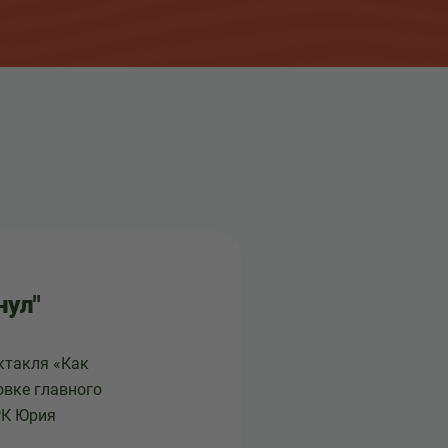
нул"
ктакля «Как
овке главного
РК Юрия