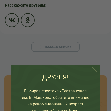
Расскажите друзьям:
НАЗАД К СПИСКУ
ДРУЗЬЯ!
Узнавайте новости
Выбирая спектакль Театра кукол
им. В. Машкова, обратите внимание
Оставьте свой емайл, чтобы узнавать первыми
на рекомендованный возраст
о премьерах спектаклей, наших проектах и
в разделе «Афиша». Билет