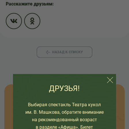
Расскажите друзьям:
НАЗАД К СПИСКУ
ДРУЗЬЯ!
Узнавайте новости
Выбирая спектакль Театра кукол
им. В. Машкова, обратите внимание
Оставьте свой емайл, чтобы узнавать первыми
на рекомендованный возраст
о премьерах спектаклей, наших проектах и
в разделе «Афиша». Билет
интересных событиях в жизни театра.