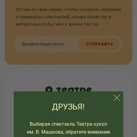
Оставьте свой емайл, чтобы узнавать первыми
о премьерах спектаклей, наших проектах и
интересных событиях в жизни театра.
ОТПРАВИТЬ
О театре
Узнайте как развивался театр в разное время, а
ДРУЗЬЯ!
так же какие еще изменения ждут его.
Здесь вы так же найдете много интересной
Выбирая спектакль Театра кукол
информации об артистах театра и о закулисной
им. В. Машкова, обратите внимание