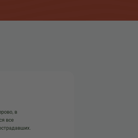
рово, в
ся все
острадавших.