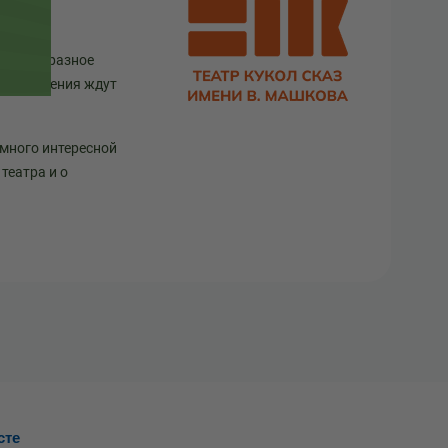
театр в разное
ще изменения ждут
 много интересной
театра и о
сте