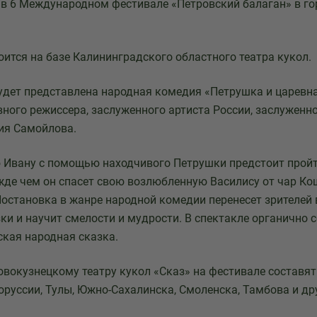
 в 6 Международном фестивале «Петровский балаган» в го
оится на базе Калининградского областного театра кукол.
удет представлена народная комедия «Петрушка и царевна
вного режиссера, заслуженного артиста России, заслуженн
ия Самойлова.
 Ивану с помощью находчивого Петрушки предстоит прой
жде чем он спасет свою возлюбленную Василису от чар Ко
Постановка в жанре народной комедии перенесет зрителей 
ки и научит смелости и мудрости. В спектакле органично 
ская народная сказка.
вокузнецкому театру кукол «Сказ» на фестивале составят
оруссии, Тулы, Южно-Сахалинска, Смоленска, Тамбова и др