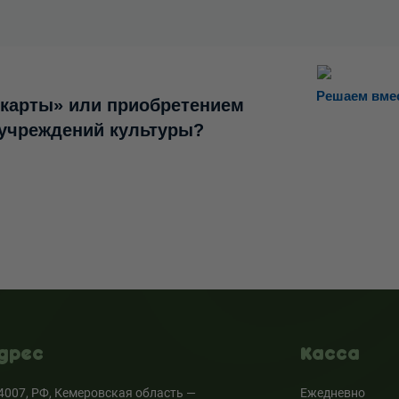
Решаем вме
 карты» или приобретением
 учреждений культуры?
дрес
Касса
4007, РФ, Кемеровская область —
Ежедневно