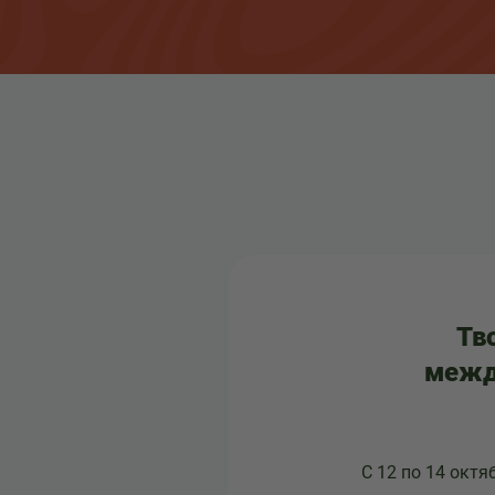
Тв
межд
С 12 по 14 октя