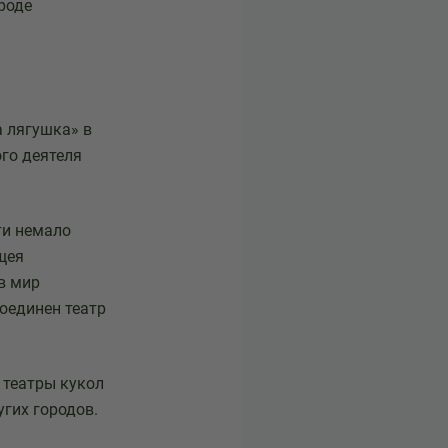
роде
 лягушка» в
ого деятеля
ти немало
щея
в мир
соединен театр
 театры кукол
угих городов.