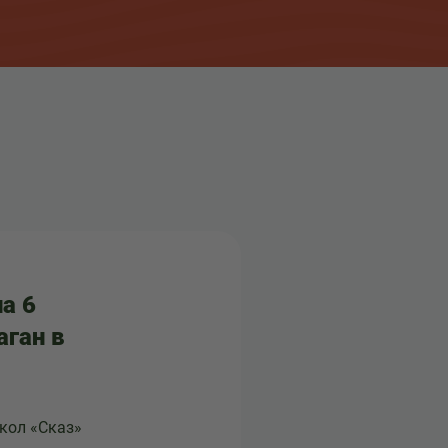
а 6
ган в
укол «Сказ»