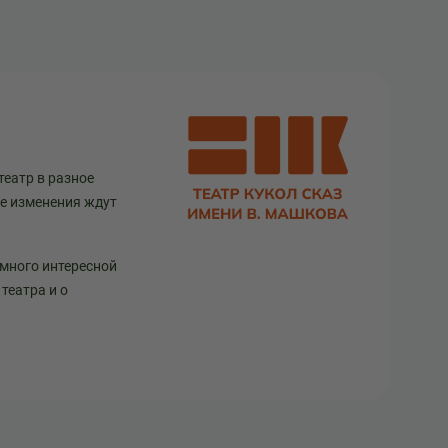
театр в разное
ще изменения ждут
 много интересной
театра и о