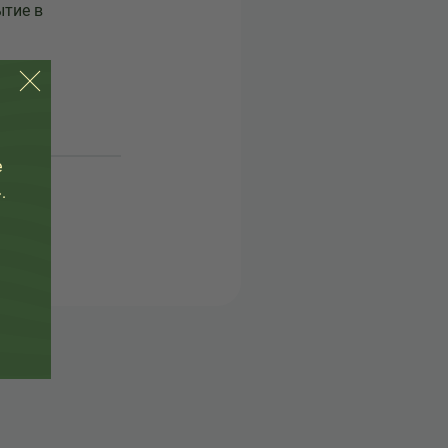
тие в
е
.