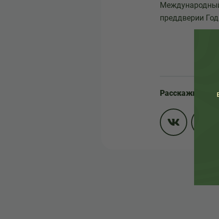
Международный 
преддверии Год
Расскажите др