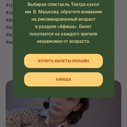
Выбирая спектакль Театра кукол
#тритолстякасказ
им. В. Машкова, обратите внимание
#грантПрезидентаНовокузнецк
на рекомендованный возраст
#фондпрезидентскихгрантов
в разделе «Афиша». Билет
#владимирмашков
покупается на каждого зрителя
#ясмогитысможешь
независимо от возраста.
#местовстречитеатркуколСказ
КУПИТЬ БИЛЕТЫ ОНЛАЙН
АФИША