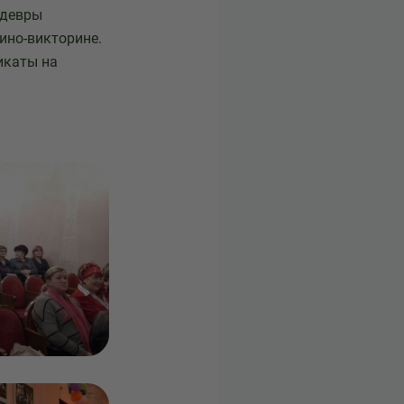
едевры
ино-викторине.
икаты на