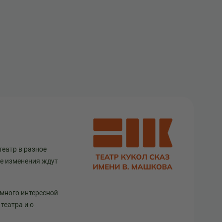
театр в разное
ще изменения ждут
 много интересной
театра и о