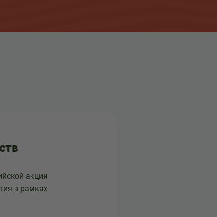
сств
сийской акции
тия в рамках