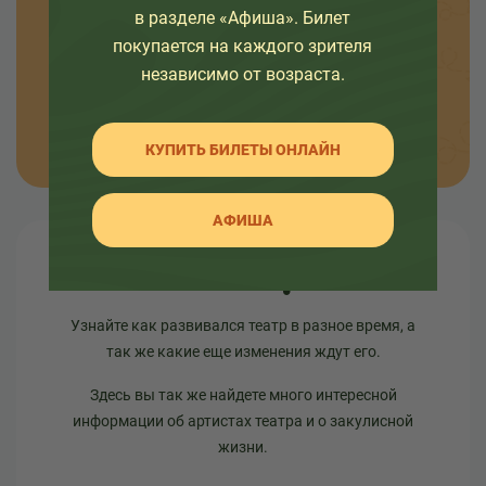
в разделе «Афиша». Билет
о премьерах спектаклей, наших проектах и
интересных событиях в жизни театра.
покупается на каждого зрителя
независимо от возраста.
ОТПРАВИТЬ
КУПИТЬ БИЛЕТЫ ОНЛАЙН
АФИША
О театре
Узнайте как развивался театр в разное время, а
так же какие еще изменения ждут его.
Здесь вы так же найдете много интересной
информации об артистах театра и о закулисной
жизни.