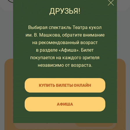
ДРУЗЬЯ!
НАЗАД К СПИСКУ
Выбирая спектакль Театра кукол
им. В. Машкова, обратите внимание
на рекомендованный возраст
в разделе «Афиша». Билет
покупается на каждого зрителя
независимо от возраста.
Узнавайте новости
КУПИТЬ БИЛЕТЫ ОНЛАЙН
Оставьте свой емайл, чтобы узнавать первыми
о премьерах спектаклей, наших проектах и
интересных событиях в жизни театра.
АФИША
ОТПРАВИТЬ