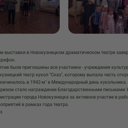
м выставки в Новокузнецком драматическом театре заве
арафон.
ятие были приглашены все участники - учреждения культур
кузнецкий театр кукол "Сказ", которому выпала честь от
 начиналось в 1942-м" в Международный день кукольника.
ризом стало награждение Благодарственными письмами 
истрации города Новокузнецка за активное участие в рабо
оприятий в рамках года театра.
з