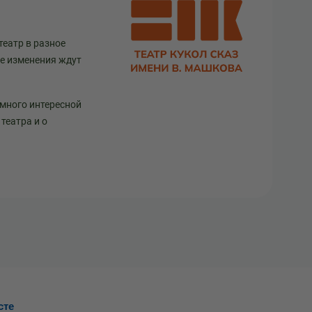
театр в разное
ще изменения ждут
 много интересной
театра и о
сте