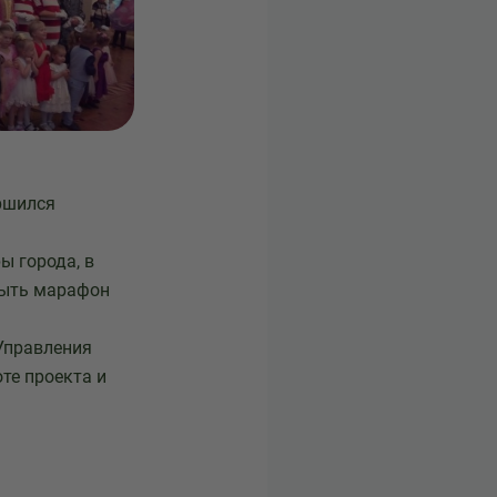
ршился
ы города, в
крыть марафон
Управления
те проекта и