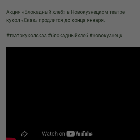
Акция «Блокадный хлеб» в Новокузнецком театре
кукол «Сказ» продлится до конца января.
#театркуколсказ #блокадныйхлеб #новокузнецк