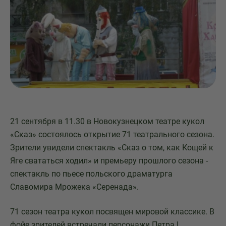
21 сентября в 11.30 в Новокузнецком театре кукол
«Сказ» состоялось открытие 71 театрального сезона.
Зрители увидели спектакль «Сказ о том, как Кощей к
Яге свататься ходил» и премьеру прошлого сезона -
спектакль по пьесе польского драматурга
Славомира Мрожека «Серенада».
71 сезон театра кукол посвящен мировой классике. В
фойе зрителей встречали персонажи Петра I,