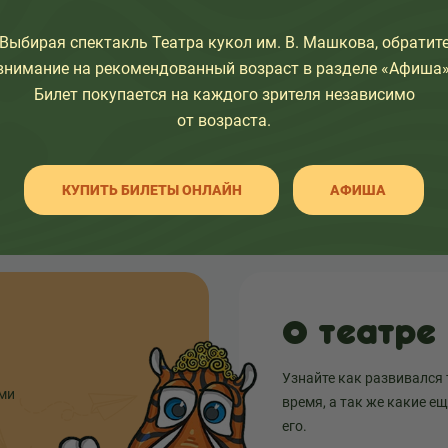
Выбирая спектакль Театра кукол им. В. Машкова, обратит
внимание на рекомендованный возраст в разделе «Афиша»
Билет покупается на каждого зрителя независимо
НАЗАД К СПИСКУ
от возраста.
КУПИТЬ БИЛЕТЫ ОНЛАЙН
АФИША
О театре
Узнайте как развивался 
ыми
время, а так же какие е
его.