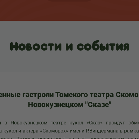
Новости и события
нные гастроли Томского театра Скомо
Новокузнецком "Сказе"
я в Новокузнецком театре кукол «Сказ» пройдут обм
а кукол и актера «Скоморох» имени Р.Виндермана в рамк
гиона. Томичи представят на суд новокузнецких зрит