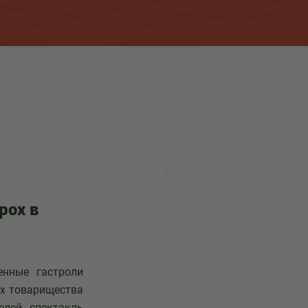
рох в
енные гастроли
ах товарищества
елей спектакль