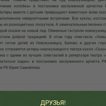
чения колобка» в постановке заслуженной артистки
ктеры вместе с детьми превращают известную всем ска
наполненное невероятными встречами. Все куклы, костю
ы из разноцветных лоскутков. А замечательные песенки 
рой сказки на новый лад. Обменные гастроли новокузнец
 стали доброй традицией. В этом году спектакль «Нов
ят сотни детей из Новокузнецка, Белово и других гор
мск отправятся актеры новокузнецкого театра кукол «Сказ
на с одним из лучших спектаклей в репертуаре театра «
вататься ходил» в постановке заслуженного артиста РФ
тв РК Юрия Самойлова.
узьям:
ДРУЗЬЯ!