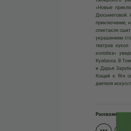
«Новые приклю
Дюсьметовой. А
приключение, 
спектакля сшит
украшением ста
театров кукол
колобка» увид
Кузбасса. В То
и Дарья Заруби
Кощей к Яге с
деятеля искусс
Расскажите др