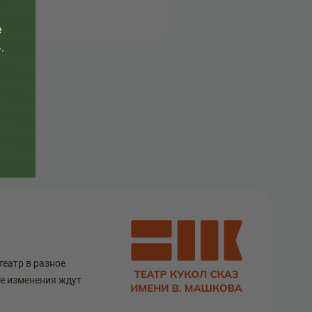
е
.
театр в разное
ще изменения ждут