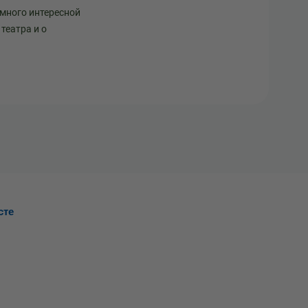
 много интересной
театра и о
сте