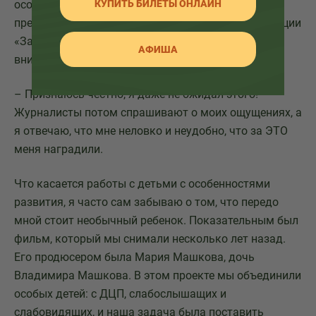
КУПИТЬ БИЛЕТЫ ОНЛАЙН
особенностями развития. Вы же 1 июня получили
премию ВОРДИ «Родительское спасибо» в номинации
«За формирование толерантности в обществе и
АФИША
внимание к жизни людей с инвалидностью».
– Признаюсь честно, я даже не ожидал этого!
Журналисты потом спрашивают о моих ощущениях, а
я отвечаю, что мне неловко и неудобно, что за ЭТО
меня наградили.
Что касается работы с детьми с особенностями
развития, я часто сам забываю о том, что передо
мной стоит необычный ребенок. Показательным был
фильм, который мы снимали несколько лет назад.
Его продюсером была Мария Машкова, дочь
Владимира Машкова. В этом проекте мы объединили
особых детей: с ДЦП, слабослышащих и
слабовидящих, и наша задача была поставить