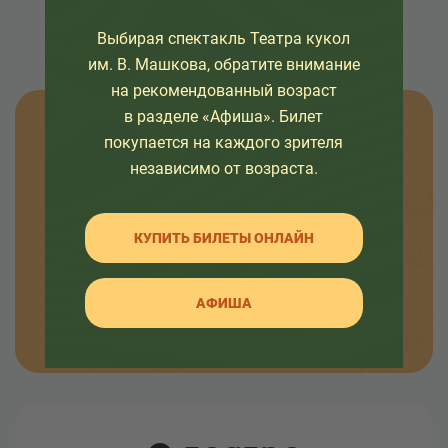
Выбирая спектакль Театра кукол
им. В. Машкова, обратите внимание
на рекомендованный возраст
в разделе «Афиша». Билет
Узнавайте новости
покупается на каждого зрителя
независимо от возраста.
Оставьте свой емайл, чтобы узнавать первыми
о премьерах спектаклей, наших проектах и
КУПИТЬ БИЛЕТЫ ОНЛАЙН
интересных событиях в жизни театра.
АФИША
ОТПРАВИТЬ