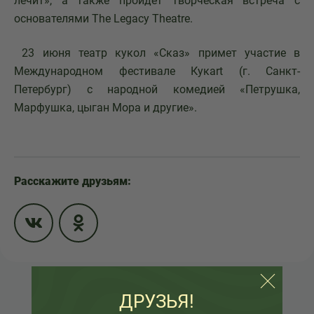
лечит», а также пройдет творческая встреча с
основателями The Legacy Theatre.
23 июня театр кукол «Сказ» примет участие в
Международном фестивале Кукart (г. Санкт-
Петербург) с народной комедией «Петрушка,
Марфушка, цыган Мора и другие».
Расскажите друзьям:
ДРУЗЬЯ!
НАЗАД К СПИСКУ