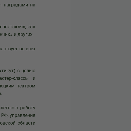
ны наградами на
пектаклях, как
нчик» и других.
аствует во всех
тикут) с целью
стер-классы и
нецким театром
.
летнюю работу
 РФ, управления
ровской области