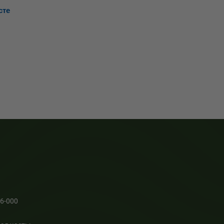
сте
66-000