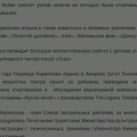
 более трехсот ролей, многие из которых были отмече
ивалях.
лова играла в таких известных и любимых зрителями с
ей», «Золотой цыпленок», «Нос», «Маленькая фея», «Щелку
проводит большую воспитательную работу с детьми, уч
узнецкого театра кукол «Сказ».
да Надежда Кириллова ездила в Америку (штат Коннек
и искусства театра кукол за рубежом, проводила ма
роки, участвовала в обсуждении реализуемой новокуз
рограммы «Кукла лечит» с руководством The Legacy Theatre
ллова - член Союза театральных деятелей, за много
оощрялась Почетными грамотами Министерства культуры
истрации г. Новокузнецка, премиями губернатора Кеме
достижения.