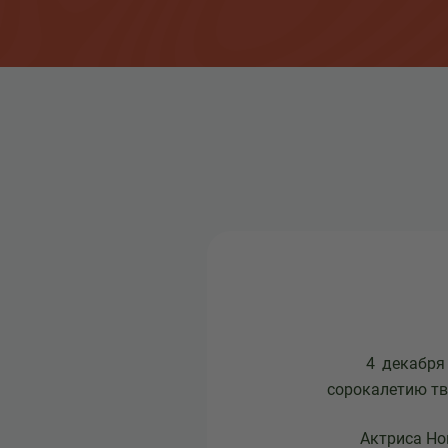
4 декабря в Н
сорокалетию тв
Актриса Новок