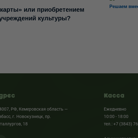
Решаем вме
 карты» или приобретением
 учреждений культуры?
дрес
Касса
4007, РФ, Кемеровская область —
Ежедневно
збасс, г. Новокузнецк, пр.
10:00 - 18:00
таллургов, 18
тел.: +7 (3843) 7