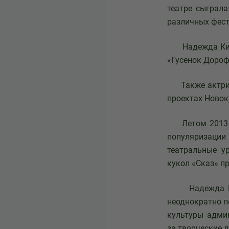
театре сыграла
различных фест
Надежда Кирил
«Гусенок Дороф
Также актриса 
проектах Новок
Летом 2013 го
популяризаци
театральные у
кукол «Сказ» п
Надежда Кири
неоднократно п
культуры админ
за творческие 