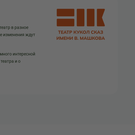
театр в разное
ще изменения ждут
 много интересной
театра и о