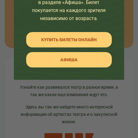
в разделе «Афиша». Билет
интересных событиях в жизни театра.
покупается на каждого зрителя
независимо от возраста.
ОТПРАВИТЬ
КУПИТЬ БИЛЕТЫ ОНЛАЙН
АФИША
О театре
Узнайте как развивался театр в разное время, а
так же какие еще изменения ждут его.
Здесь вы так же найдете много интересной
информации об артистах театра и о закулисной
жизни.