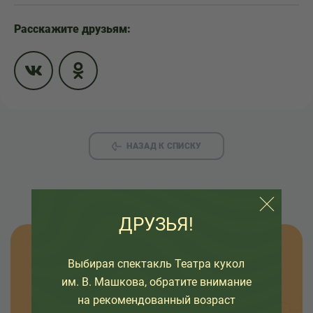
Расскажите друзьям:
НАЗАД К СПИСКУ
ДРУЗЬЯ!
Узнавайте новости
Выбирая спектакль Театра кукол
им. В. Машкова, обратите внимание
Оставьте свой емайл, чтобы узнавать первыми
на рекомендованный возраст
о премьерах спектаклей, наших проектах и