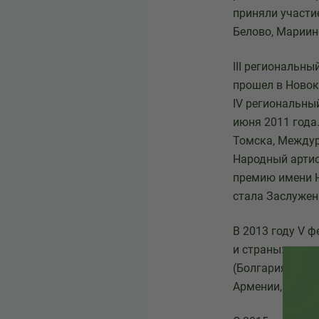
приняли участи
Белово, Мариин
III региональны
прошел в Новоку
IV региональный
июня 2011 года
Томска, Междур
Народный артис
премию имени Н
стала Заслужен
В 2013 году V ф
и страны: при 
(Болгария) и п
Армении, России