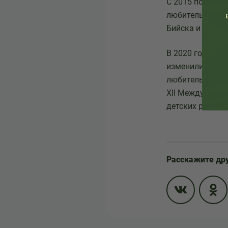
С 2015 по 2019
любительские к
Бийска и других
В 2020 году в 
изменили привы
любительских т
XII Международ
детских руках» 
Расскажите др