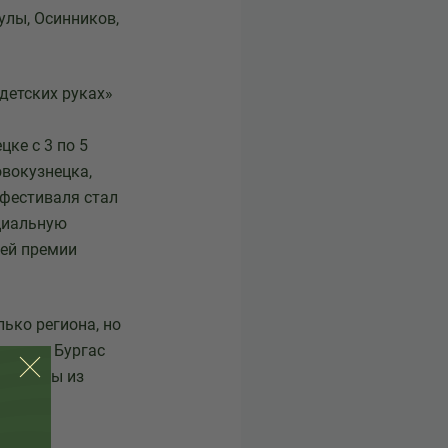
улы, Осинников,
 детских руках»
ке с 3 по 5
овокузнецка,
 фестиваля стал
циальную
цей премии
лько региона, но
городе Бургас
ллективы из