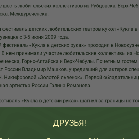
е шесть любительских коллективов из Рубцовска, Верх-Чеб
ска, Междуреченска.
й фестиваль детских любительских театров кукол «Кукла в
знецке с 3-5 июня 2009 года.
 фестиваль «Кукла в детских руках» проходил в Новокузнец
. В нем принимали участие любительские коллективы из Н
еченска, Горно-Алтайска и Верх-Чебулы. Почетным гостем
т России Владимир Машков, учредивший для актеров спе
. Никифоровой «Золотой львенок». Первой обладательни
ная артистка России Галина Романова.
естиваль «Кукла в детский руках» шагнул за границы не то
поддержке Губернатора Кемеровской области проводился в 
риобрел статус международного. В нем приняли участие ко
ДРУЗЬЯ!
 (Архангельск, Томск, Междуреченск), Болгарии, Сербии.