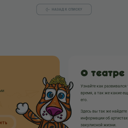
НАЗАД К СПИСКУ
О театре
Узнайте как развивался 
ыми
время, а так же какие е
его.
Здесь вы так же найдете
информации об артистах 
ИТЬ
закулисной жизни.