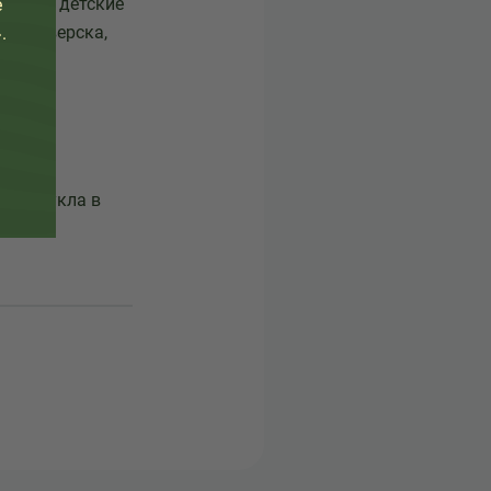
частие детские
е
ка, Северска,
.
изаторы
етских
ол «Кукла в