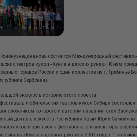
в Новокузнецке вновь состоится Международный фестивал
ьских театров кукол «Кукла в детских руках». К нам приед
разных городов России и один коллектив из г. Требинье Бо
еспублика Сербская).
ольшой экскурс в историю этого проекта.
 фестиваль любительских театров кукол Сибири состоялся 
овоположником которого и автором названия стал Заслуж
енный деятель искусств Республики Крым Юрий Самойлов.
 участников и зрителей к фестивалю, организаторы решили 
стиваль «Кукла в детских руках» в 2007 году, с 1 по 4 июн