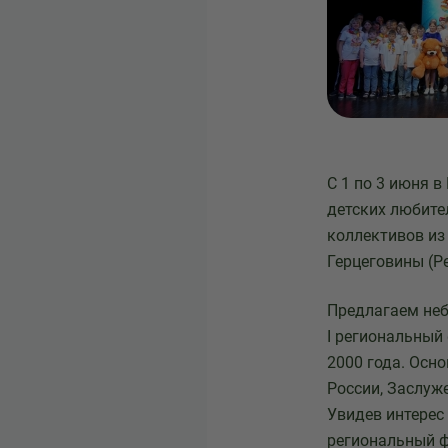
С 1 по 3 июня 
детских любител
коллективов из 
Герцеговины (Р
Предлагаем неб
I региональный
2000 года. Осн
России, Заслуж
Увидев интерес
региональный фе