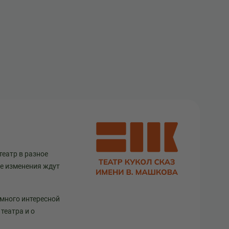
театр в разное
ще изменения ждут
 много интересной
театра и о