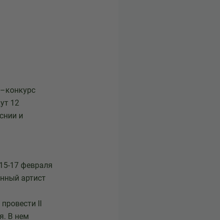
ь–конкурс
ут 12
снии и
15-17 февраля
енный артист
провести II
я. В нем