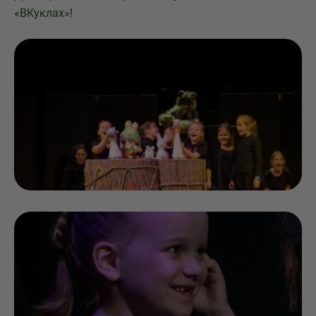
«ВКуклах»!