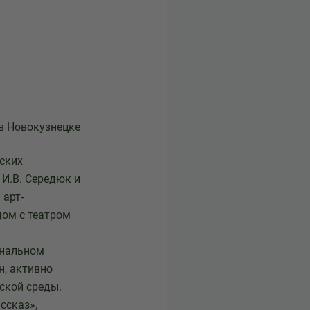
 в Новокузнецке
ских
 И.В. Середюк и
 арт-
дом с театром
ональном
н, активно
ской среды.
ссказ»,