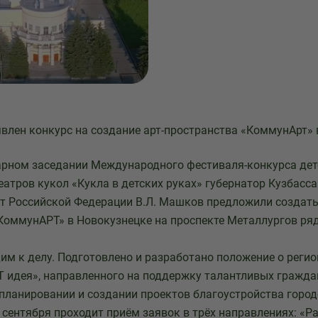
явлен конкурс на создание арт-пространства «КоммунАрт»
арном заседании Международного фестиваля-конкурса дет
атров кукол «Кукла в детских руках» губернатор Кузбасса
т Российской Федерации В.Л. Машков предложили создать
КоммунАРТ» в Новокузнецке на проспекте Металлургов ря
дим к делу. Подготовлено и разработано положение о реги
Т идея», направленного на поддержку талантливых гражда
планировании и создании проектов благоустройства город
 сентября проходит приём заявок в трёх направлениях: «Ра