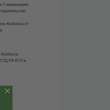
в 7 номинациях,
строительство
ль Кузбасса от
а.
 Кузбасса,
 СТД РФ ВТО и