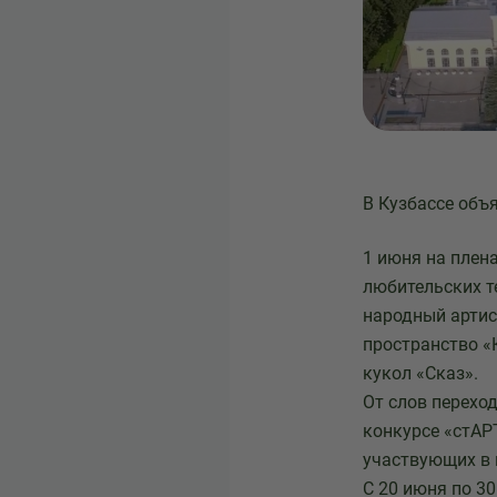
В Кузбассе объ
1 июня на плен
любительских те
народный артис
пространство «
кукол «Сказ».
От слов перехо
конкурсе «стАР
участвующих в 
С 20 июня по 30