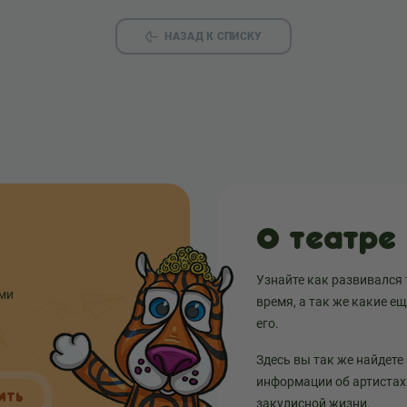
НАЗАД К СПИСКУ
О театре
Узнайте как развивался 
ыми
время, а так же какие е
его.
Здесь вы так же найдете
информации об артистах 
ИТЬ
закулисной жизни.