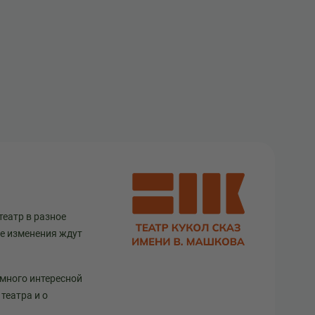
театр в разное
ще изменения ждут
 много интересной
театра и о