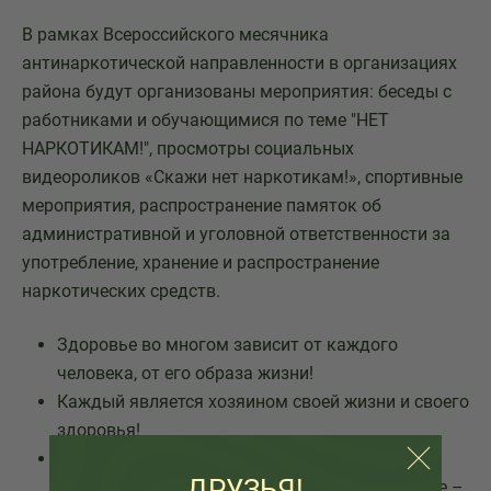
В рамках Всероссийского месячника
антинаркотической направленности в организациях
района будут организованы мероприятия: беседы с
работниками и обучающимися по теме "НЕТ
НАРКОТИКАМ!", просмотры социальных
видеороликов «Скажи нет наркотикам!», спортивные
мероприятия, распространение памяток об
административной и уголовной ответственности за
употребление, хранение и распространение
наркотических средств.
Здоровье во многом зависит от каждого
человека, от его образа жизни!
Каждый является хозяином своей жизни и своего
здоровья!
Всегда надо помнить о том, что наркотики
ДРУЗЬЯ!
лишают надежды, радости, свободы, а главное –