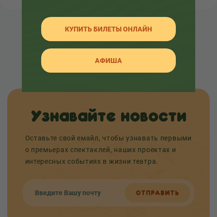
КУПИТЬ БИЛЕТЫ ОНЛАЙН
НАЗАД К СПИСКУ
АФИША
Узнавайте новости
Оставьте свой емайл, чтобы узнавать первыми
о премьерах спектаклей, наших проектах и
интересных событиях в жизни театра.
ОТПРАВИТЬ