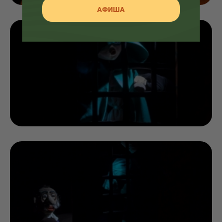
АФИША