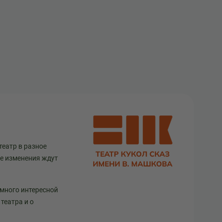
театр в разное
ще изменения ждут
 много интересной
театра и о