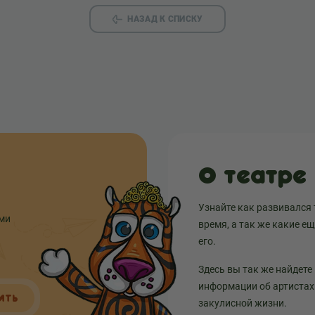
НАЗАД К СПИСКУ
О театре
Узнайте как развивался 
ыми
время, а так же какие е
его.
Здесь вы так же найдете
информации об артистах 
ИТЬ
закулисной жизни.