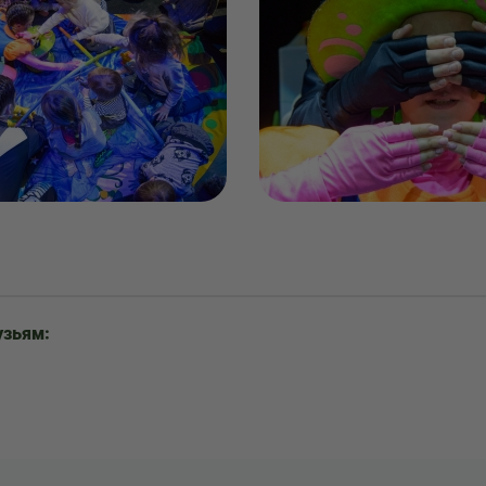
узьям: