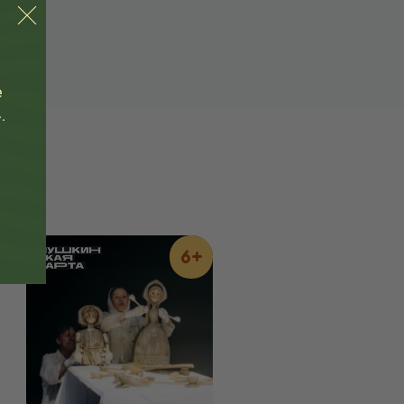
е
.
6+