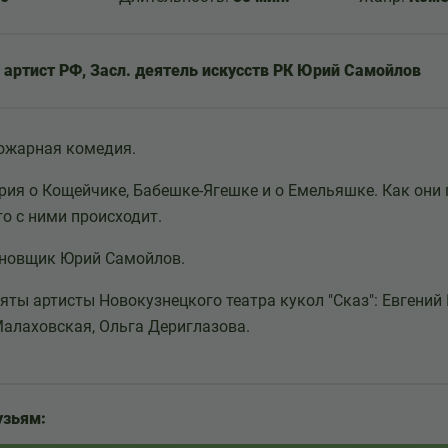
. артист РФ, Засл. деятель искусств РК Юрий Самойлов
ожарная комедия.
рия о Кощейчике, Бабешке-Ягешке и о Емельяшке. Как они
то с ними происходит.
ановщик Юрий Самойлов.
няты артисты Новокузнецкого театра кукол "Сказ": Евгений
Малаховская, Ольга Дериглазова.
узьям: