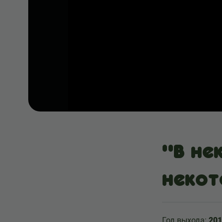
"В не
неко
Год выхода:
201