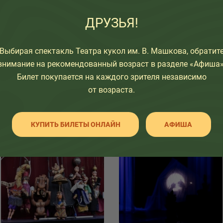
ДРУЗЬЯ!
Выбирая спектакль Театра кукол им. В. Машкова, обратит
внимание на рекомендованный возраст в разделе «Афиша»
Билет покупается на каждого зрителя независимо
от возраста.
Посмотрите также
КУПИТЬ БИЛЕТЫ ОНЛАЙН
АФИША
6+
6+