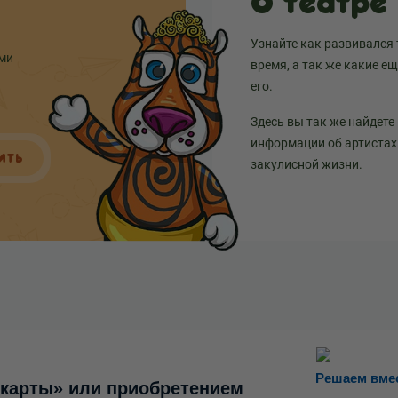
О театре
Узнайте как развивался 
ыми
время, а так же какие е
его.
Здесь вы так же найдете
информации об артистах 
ИТЬ
закулисной жизни.
Решаем вме
 карты» или приобретением