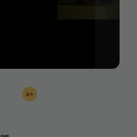
6+
дия