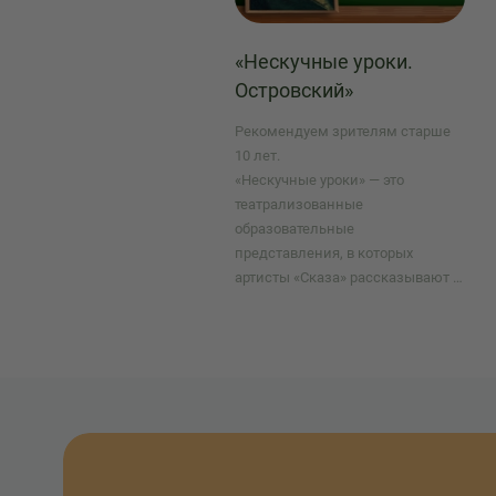
«Нескучные уроки.
Островский»
Рекомендуем зрителям старше
10 лет.
«Нескучные уроки» — это
театрализованные
образовательные
представления, в которых
артисты «Сказа» рассказывают о
величайших русских писателях,
поэтах, учёных, исторических
деятелях.