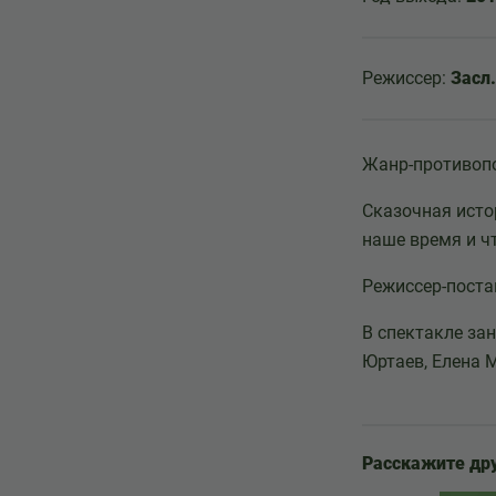
Режиссер:
Засл
Жанр-противоп
Сказочная исто
наше время и ч
Режиссер-пост
В спектакле за
Юртаев, Елена 
Расскажите др