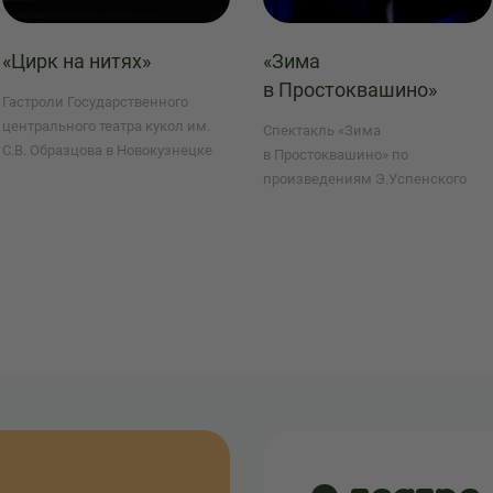
«Цирк на нитях»
«Зима
в Простоквашино»
Гастроли Государственного
центрального театра кукол им.
Спектакль «Зима
С.В. Образцова в Новокузнецке
в Простоквашино» по
произведениям Э.Успенского