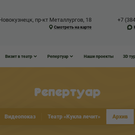
Новокузнецк, пр-кт Металлургов, 18
+7 (38
Смотреть на карте
Визит в театр
Репертуар
Наши проекты
3D ту
Репертуар
Видеопоказ
Театр «Кукла лечит»
Архив