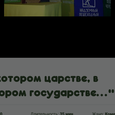
котором царстве, в
тором государстве…"
0
Длительность:
35 мин.
Жанр:
Коме