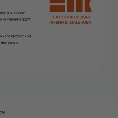
театр в разное
ще изменения ждут
 много интересной
театра и о
сте