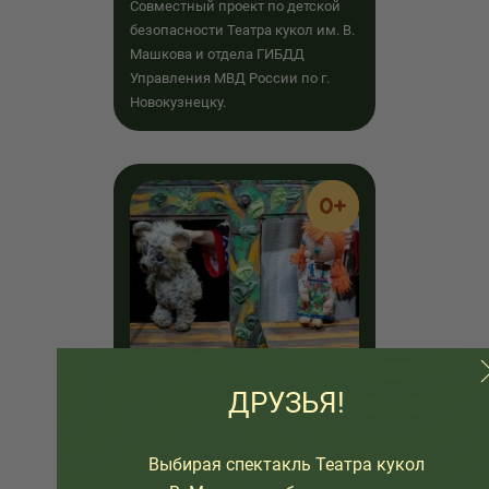
Совместный проект по детской
безопасности Театра кукол им. В.
Машкова и отдела ГИБДД
Управления МВД России по г.
Новокузнецку.
0+
ДРУЗЬЯ!
«Три медведя»
Выбирая спектакль Театра кукол
Рекомендуем этот спектакль