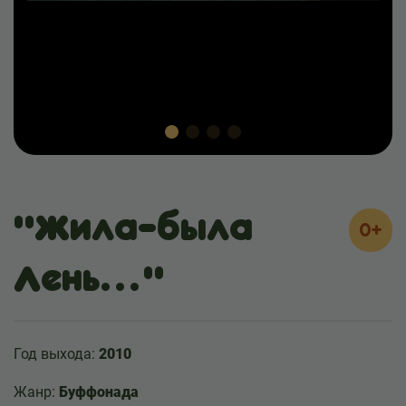
"Жила-была
0+
Лень…"
Год выхода:
2010
Жанр:
Буффонада