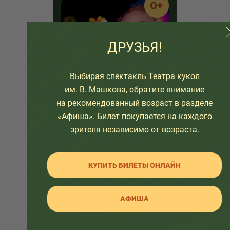
0+
ДРУЗЬЯ!
Выбирая спектакль Театра кукол
им. В. Машкова, обратите внимание
на рекомендованный возраст в разделе
«Афиша». Билет покупается на каждого
«Дорофей»
зрителя независимо от возраста.
Рекомендуем этот спектакль для
зрителей старше 3-х лет.
На лесной полянке озорная
КУПИТЬ БИЛЕТЫ ОНЛАЙН
девочка Аленка пасла гусенка
Дорофея. Но она очень любила
поспать, и не заметила, как
АФИША
гусёнка украла хитрая лиса...