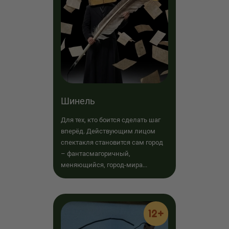
Шинель
Для тех, кто боится сделать шаг
вперёд. Действующим лицом
спектакля становится сам город
– фантасмагоричный,
меняющийся, город-мира...
12+