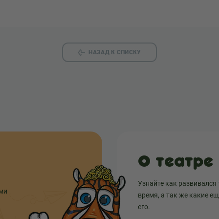
НАЗАД К СПИСКУ
О театре
Узнайте как развивался 
ыми
время, а так же какие е
его.