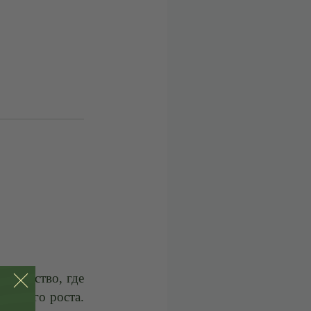
ообщество, где
ренного роста.