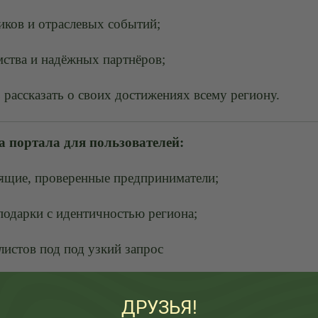
чиков и отраслевых событий;
мства и надёжных партнёров;
 рассказать о своих достижениях всему региону.
 портала для пользователей:
оящие, проверенные предприниматели;
подарки с идентичностью региона;
листов под под узкий запрос
вный портал — это не просто сайт, а многогранное с
аставника для старта или надёжного партнёра для уве
ДРУЗЬЯ!