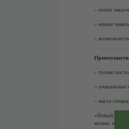
– поиск заказ
– новые знако
– возможность
Преимущества
– только наст
– уникальные 
– масса специа
«Новый креати
можно найти н