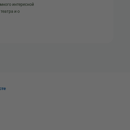
 много интересной
театра и о
сте