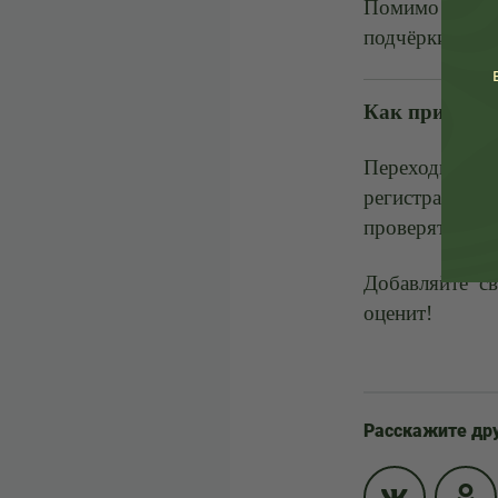
Помимо польз
подчёркивает 
Как присоеди
Переходите
регистрационн
проверят данн
Добавляйте св
оценит!
Расскажите др