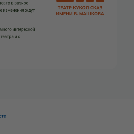
театр в разное
ще изменения ждут
 много интересной
театра и о
сте