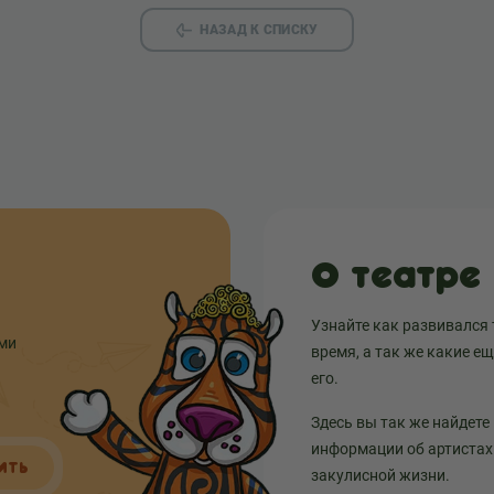
НАЗАД К СПИСКУ
О театре
Узнайте как развивался 
ыми
время, а так же какие е
его.
Здесь вы так же найдете
информации об артистах 
ИТЬ
закулисной жизни.