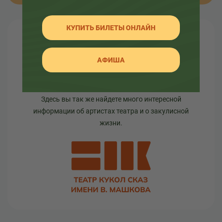
КУПИТЬ БИЛЕТЫ ОНЛАЙН
О театре
АФИША
Узнайте как развивался театр в разное время, а
так же какие еще изменения ждут его.
Здесь вы так же найдете много интересной
информации об артистах театра и о закулисной
жизни.