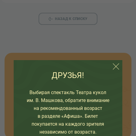
НАЗАД К СПИСКУ
Узнавайте новости
ДРУЗЬЯ!
Оставьте свой емайл, чтобы узнавать первыми
о премьерах спектаклей, наших проектах и
Выбирая спектакль Театра кукол
интересных событиях в жизни театра.
им. В. Машкова, обратите внимание
на рекомендованный возраст
в разделе «Афиша». Билет
ОТПРАВИТЬ
покупается на каждого зрителя
независимо от возраста.