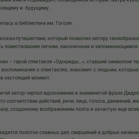
тоящему и будущему.
ялась в библиотеке им. Гоголя.
ассказ-путешествие, который позволил автору своеобразн
ть повествование легким, лаконичным и запоминающимся.
кин – герой спектакля «Однажды…», ставший символом теа
 воспоминания о спектаклях, знакомит с людьми, которые
 в настоящий момент.
нигой автор черпал вдохновение в знаменитой фразе Дидро
о соответствие действий, речи, лица, голоса, движений, ж
азу, созданному воображением поэта и зачастую еще воз
видится полотно славных дел, свершений и добрых начинан