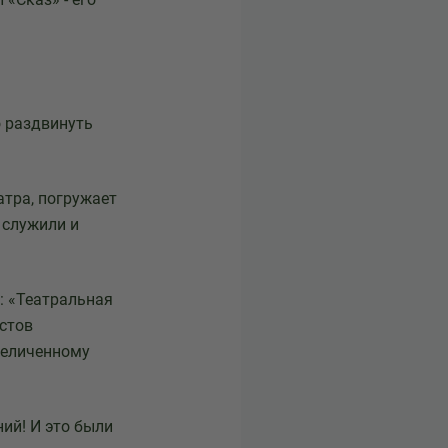
о раздвинуть
тра, погружает
 служили и
: «Театральная
естов
величенному
ий! И это были