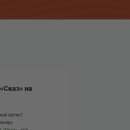
«Сказ» на
ный артист
емьеру
«Сказ» - его