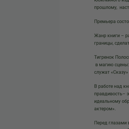
прошлому, нас
Премьера состо
Жанр книги – р
границы, сдела
Тигренок Полос
в магию сцены:
служат «Сказу»
В работе над к
правдивость– эт
идеальному обр
актером».
Перед глазами 