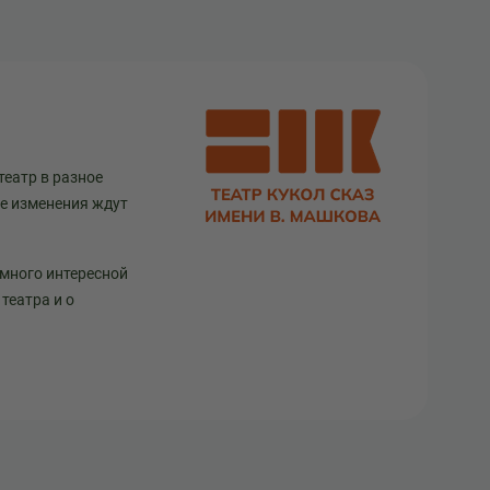
театр в разное
ще изменения ждут
 много интересной
театра и о