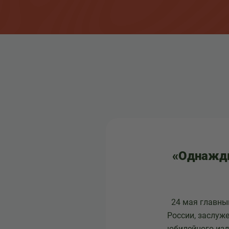
«Однажды
24 мая главный
России, заслуж
юбилейного изд