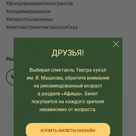
#фондпрезидентскихгрантов
#владимирмашков
#ясмогитысможешь
#местовстречитеатркуколСказ
ДРУЗЬЯ!
Расскажите друзьям:
Выбирая спектакль Театра кукол
им. В. Машкова, обратите внимание
на рекомендованный возраст
в разделе «Афиша». Билет
покупается на каждого зрителя
независимо от возраста.
НАЗАД К СПИСКУ
КУПИТЬ БИЛЕТЫ ОНЛАЙН