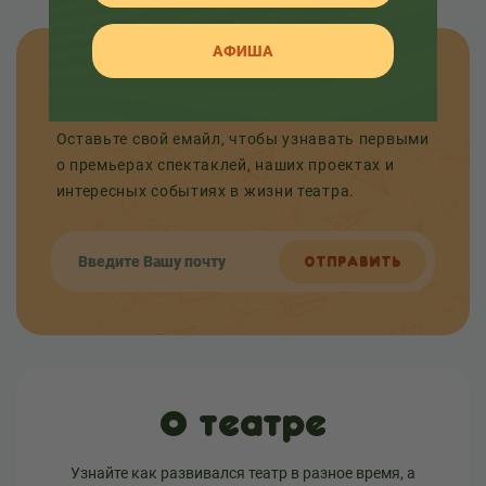
АФИША
Узнавайте новости
Оставьте свой емайл, чтобы узнавать первыми
о премьерах спектаклей, наших проектах и
интересных событиях в жизни театра.
ОТПРАВИТЬ
О театре
Узнайте как развивался театр в разное время, а