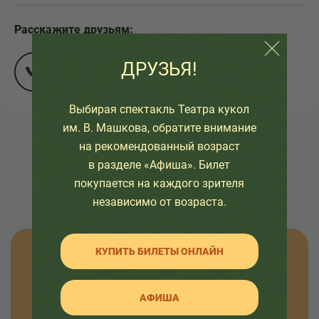
Расскажите друзьям:
ДРУЗЬЯ!
Выбирая спектакль Театра кукол
им. В. Машкова, обратите внимание
на рекомендованный возраст
НАЗАД К СПИСКУ
в разделе «Афиша». Билет
покупается на каждого зрителя
независимо от возраста.
КУПИТЬ БИЛЕТЫ ОНЛАЙН
Узнавайте новости
АФИША
Оставьте свой емайл, чтобы узнавать первыми
о премьерах спектаклей, наших проектах и