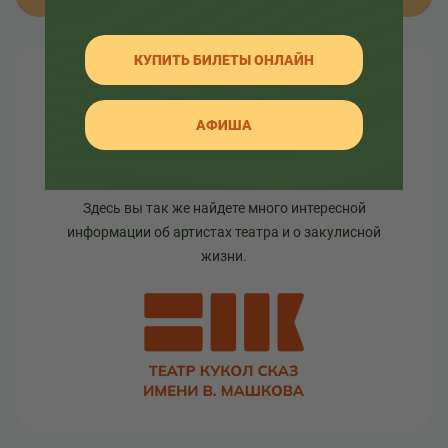
КУПИТЬ БИЛЕТЫ ОНЛАЙН
О театре
АФИША
Узнайте как развивался театр в разное время, а
так же какие еще изменения ждут его.
Здесь вы так же найдете много интересной
информации об артистах театра и о закулисной
жизни.