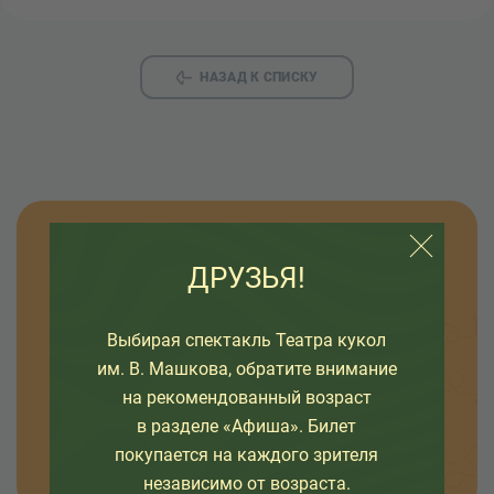
НАЗАД К СПИСКУ
Узнавайте новости
ДРУЗЬЯ!
Оставьте свой емайл, чтобы узнавать первыми
Выбирая спектакль Театра кукол
о премьерах спектаклей, наших проектах и
интересных событиях в жизни театра.
им. В. Машкова, обратите внимание
на рекомендованный возраст
в разделе «Афиша». Билет
ОТПРАВИТЬ
покупается на каждого зрителя
независимо от возраста.