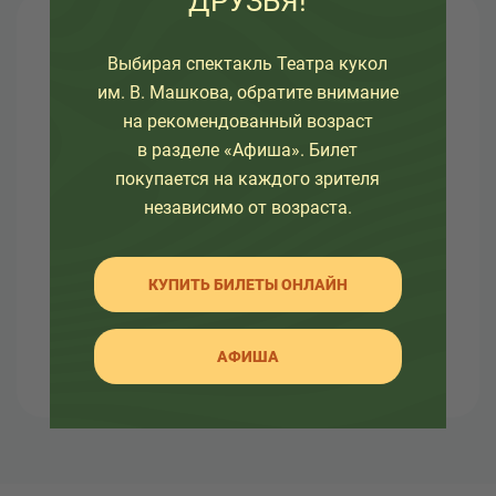
ДРУЗЬЯ!
О театре
Выбирая спектакль Театра кукол
им. В. Машкова, обратите внимание
Узнайте как развивался театр в разное время, а
на рекомендованный возраст
так же какие еще изменения ждут его.
в разделе «Афиша». Билет
Здесь вы так же найдете много интересной
покупается на каждого зрителя
информации об артистах театра и о закулисной
независимо от возраста.
жизни.
КУПИТЬ БИЛЕТЫ ОНЛАЙН
АФИША